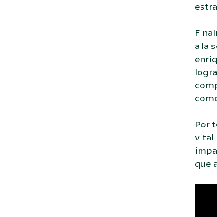
estra
Final
a la 
enri
logr
compa
como
Por t
vital
impac
que 