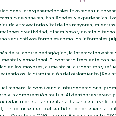
elaciones intergeneracionales favorecen un aprend
rcambio de saberes, habilidades y experiencias. L
biduría y trayectoria vital de los mayores, mientr
aciones creatividad, dinamismo y dominio tecnoló
esos educativos formales como los informales (Alp
ás de su aporte pedagógico, la interacción entre 
 mental y emocional. El contacto frecuente con pe
ad en los mayores, aumenta su autoestima y refuer
eciendo así la disminución del aislamiento (Revist
ual manera, la convivencia intergeneracional prom
to y la comprensión mutua. Al derribar estereotipo
ociedad menos fragmentada, basada en la solidarid
l, lo que incrementa el sentido de pertenencia ta
res (Comité de ONG sobre el Envejecimiento, 2012