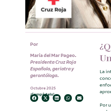
Por
¿Q
María del Mar Pageo.
Un
Presidenta Cruz Roja
Española, geriatra y
La in
gerontóloga
.
conc
enfo
Octubre 2025
aprox
¡Compártelo!
Por u