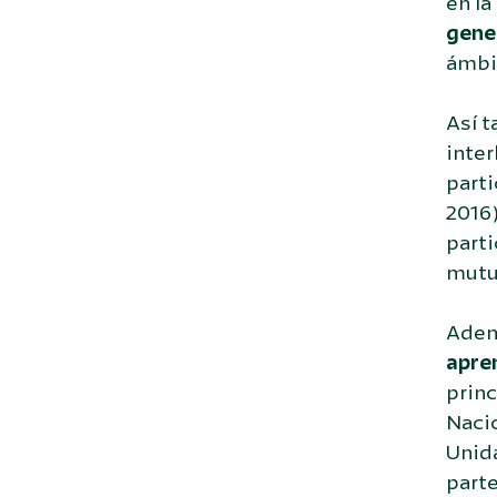
en la
gene
ámbit
Así 
inter
parti
2016)
parti
mutu
Adem
apre
princ
Naci
Unid
parte