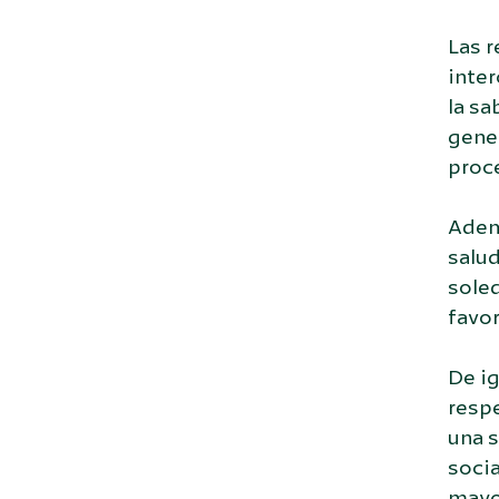
Las r
inte
la sa
gener
proc
Adem
salud
soled
favor
De ig
respe
una s
socia
mayo