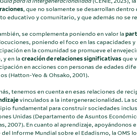
Guía para la intergeneracionalidad
(CENIE, 2023), l
raciones
, que no solamente se desarrollan dentro d
o educativo y comunitario, y que además no se re
también, se complementa poniendo en valor la
part
locuciones, poniendo el foco en las capacidades y
cipación en la comunidad se promueve el envejecim
, y en la
creación de relaciones significativas
que v
cipación en acciones con personas de edades dife
os (Hatton-Yeo & Ohsako, 2001).
ás, tenemos en cuenta en esas relaciones de reci
ndizaje
vinculados a la intergeneracionalidad. La 
ipio fundamental para construir sociedades inclus
ones Unidas (Departamento de Asuntos Económicos
as, 2007). En cuanto al aprendizaje, apoyándonos 
 del Informe Mundial sobre el Edadismo, la OMS lo