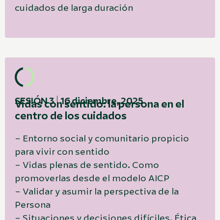
cuidados de larga duración
SESIÓN 3 | 16 diciembre, 2025
Vidas con sentido: la persona en el
centro de los cuidados
– Entorno social y comunitario propicio
para vivir con sentido
– Vidas plenas de sentido. Como
promoverlas desde el modelo AICP
– Validar y asumir la perspectiva de la
Persona
– Situaciones y decisiones difíciles. Ética