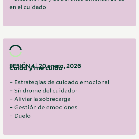
en el cuidado
SESIÓN 4 | 20 enero, 2026
Cuido y me cuido
– Estrategias de cuidado emocional
– Síndrome del cuidador
– Aliviar la sobrecarga
– Gestión de emociones
– Duelo