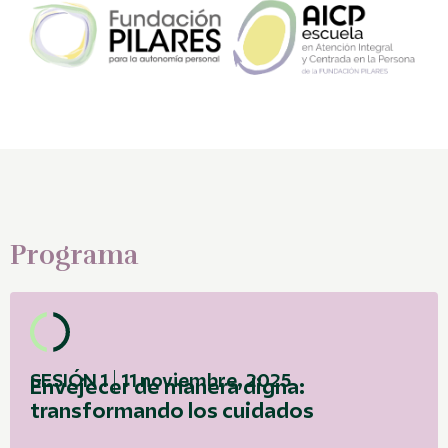
Programa
SESIÓN 1 | 11 noviembre, 2025
Envejecer de manera digna:
transformando los cuidados