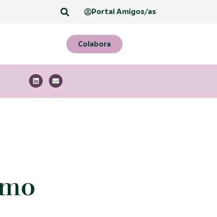
Portal Amigos/as
Colabora
omo