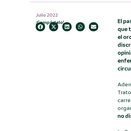
Julio 2022
El pa
¡Compártelo!
que t
el or
discr
opini
enfe
circu
Ademá
Trato
carre
orga
no di