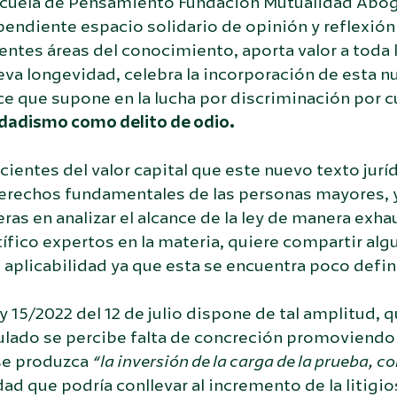
scuela de Pensamiento Fundación Mutualidad Abo
endiente espacio solidario de opinión y reflexión
entes áreas del conocimiento, aporta valor a toda 
eva longevidad, celebra la incorporación de esta nue
e que supone en la lucha por discriminación por c
dadismo como delito de odio.
ientes del valor capital que este nuevo texto jurí
erechos fundamentales de las personas mayores, y 
ras en analizar el alcance de la ley de manera ex
ífico expertos en la materia, quiere compartir al
 aplicabilidad ya que esta se encuentra poco defin
y 15/2022 del 12 de julio dispone de tal amplitud
ulado se percibe falta de concreción promoviendo 
se produzca
“la inversión de la carga de la prueba, c
dad que podría conllevar al incremento de la litigio