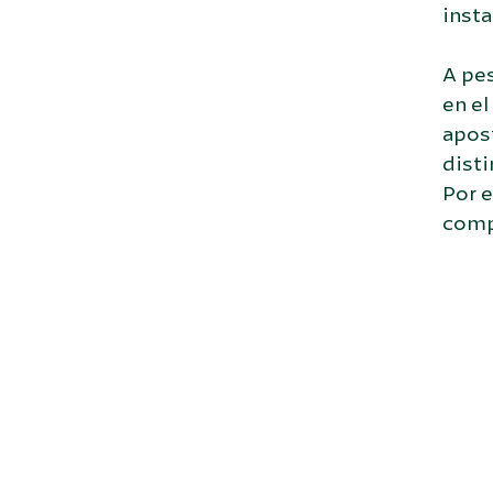
insta
A pes
en e
apos
disti
Por e
compe