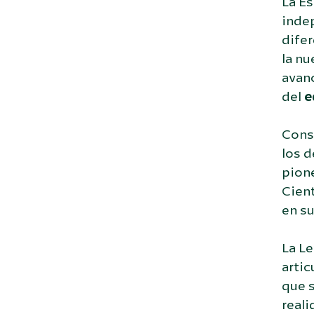
La E
indep
difer
la nu
avanc
del
e
Consc
los d
pione
Cient
en su
La Le
artic
que 
reali