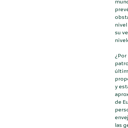
mundi
prev
obst
nivel
su ve
nive
¿Por 
patr
últim
prop
y es
apro
de E
perso
envej
las g