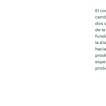
El co
cambi
dos c
de la
funda
la d
haci
produ
esper
proba