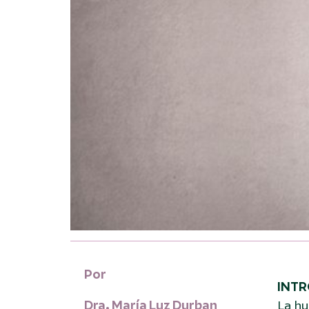
Por
INT
Dra. María Luz Durban
La hu