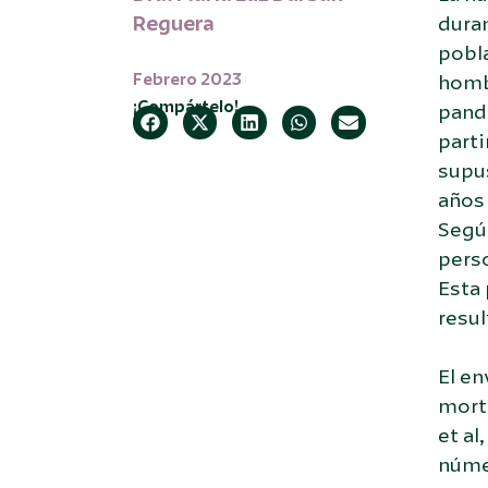
Reguera
duran
pobla
Febrero 2023
hombr
¡Compártelo!
pande
parti
supus
años 
Segú
perso
Esta
resul
El en
mort
et al
núme