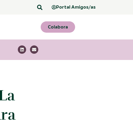
Portal Amigos/as
Colabora
 La
ara