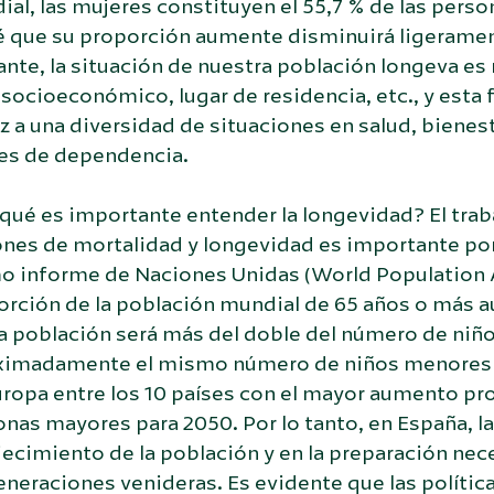
al, las mujeres constituyen el 55,7 % de las perso
é que su proporción aumente disminuirá ligerament
ante, la situación de nuestra población longeva e
 socioeconómico, lugar de residencia, etc., y est
z a una diversidad de situaciones en salud, bienes
les de dependencia.
qué es importante entender la longevidad? El trab
ones de mortalidad y longevidad es importante po
o informe de Naciones Unidas (World Population A
orción de la población mundial de 65 años o más a
ta población será más del doble del número de niñ
ximadamente el mismo número de niños menores de
uropa entre los 10 países con el mayor aumento pr
nas mayores para 2050. Por lo tanto, en España, la
ecimiento de la población y en la preparación neces
eneraciones venideras. Es evidente que las políti