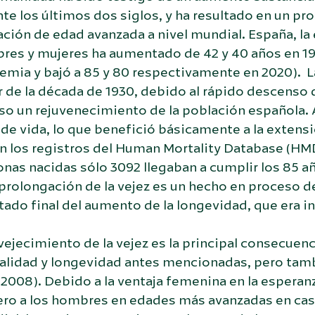
te los últimos dos siglos, y ha resultado en un pr
ción de edad avanzada a nivel mundial. España, la 
es y mujeres ha aumentado de 42 y 40 años en 190
mia y bajó a 85 y 80 respectivamente en 2020). La
r de la década de 1930, debido al rápido descenso d
o un rejuvenecimiento de la población española. As
de vida, lo que benefició básicamente a la extensi
n los registros del Human Mortality Database (HM
nas nacidas sólo 3092 llegaban a cumplir los 85 a
 prolongación de la vejez es un hecho en proceso 
tado final del aumento de la longevidad, que era 
vejecimiento de la vejez es la principal consecuen
alidad y longevidad antes mencionadas, pero tamb
, 2008). Debido a la ventaja femenina en la esperan
ro a los hombres en edades más avanzadas en casi 