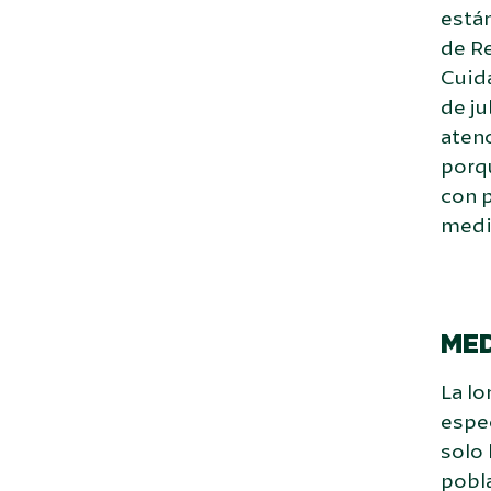
está
de Re
Cuid
de ju
atenc
porqu
con p
medi
MED
La lo
espec
solo 
pobla