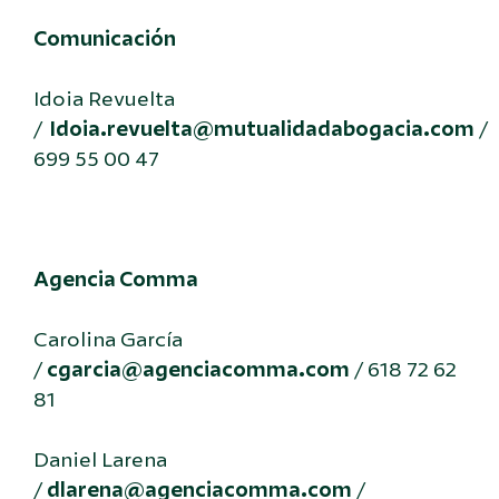
Comunicación
Idoia Revuelta
/
Idoia.revuelta@mutualidadabogacia.com
/
699 55 00 47
Agencia Comma
Carolina García
/
cgarcia@agenciacomma.com
/ 618 72 62
81
Daniel Larena
/
dlarena@agenciacomma.com
/