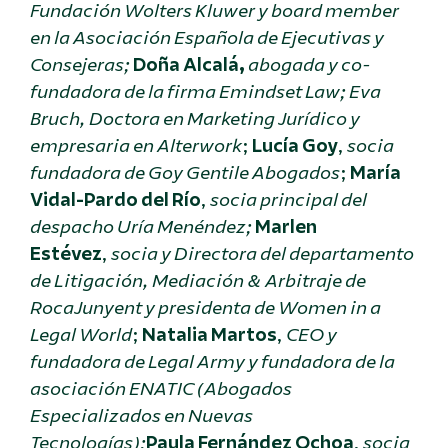
Fundación Wolters Kluwer y board member
en la Asociación Española de Ejecutivas y
Consejeras;
Doña Alcalá,
abogada y co-
fundadora de la firma Emindset Law; Eva
Bruch, Doctora en Marketing Jurídico y
empresaria en Alterwork
;
Lucía Goy
,
socia
fundadora de Goy Gentile Abogados
;
María
Vidal-Pardo del Río
,
socia principal del
despacho Uría Menéndez;
Marlen
Estévez
,
socia y Directora del departamento
de Litigación, Mediación & Arbitraje de
RocaJunyent y presidenta de Women in a
Legal World
;
Natalia Martos
,
CEO y
fundadora de Legal Army y fundadora de la
asociación ENATIC (Abogados
Especializados en Nuevas
Tecnologías);
Paula Fernández Ochoa
,
socia